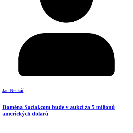
Jan Neckář
Doména Social.com bude v aukci za 5 milionů
amerických dolarů