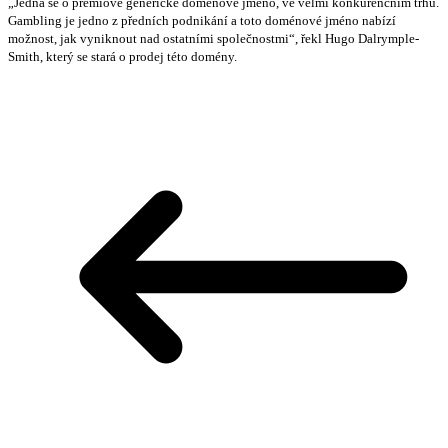
„Jedná se o prémiové generické doménové jméno, ve velmi konkurenčním trhu.
Gambling je jedno z předních podnikání a toto doménové jméno nabízí
možnost, jak vyniknout nad ostatními společnostmi“, řekl Hugo Dalrymple-
Smith, který se stará o prodej této domény.