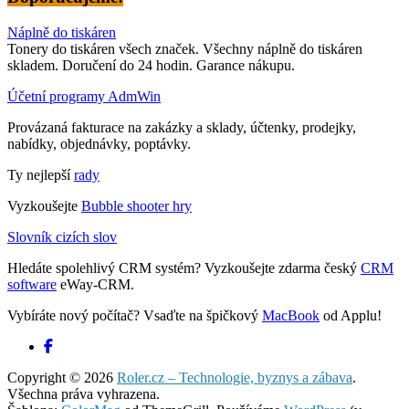
Náplně do tiskáren
Tonery do tiskáren všech značek. Všechny náplně do tiskáren
skladem. Doručení do 24 hodin. Garance nákupu.
Účetní programy AdmWin
Provázaná fakturace na zakázky a sklady, účtenky, prodejky,
nabídky, objednávky, poptávky.
Ty nejlepší
rady
Vyzkoušejte
Bubble shooter hry
Slovník cizích slov
Hledáte spolehlivý CRM systém? Vyzkoušejte zdarma český
CRM
software
eWay-CRM.
Vybíráte nový počítač? Vsaďte na špičkový
MacBook
od Applu!
Copyright © 2026
Roler.cz – Technologie, byznys a zábava
.
Všechna práva vyhrazena.