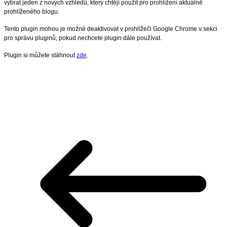
vybrat jeden z nových vzhledů, který chtějí použít pro prohlížení aktuálně
prohlíženého blogu.
Tento plugin mohou je možné deaktivovat v prohlížeči Google Chrome v sekci
pro správu pluginů, pokud nechcete plugin dále používat.
Plugin si můžete stáhnout
zde
.