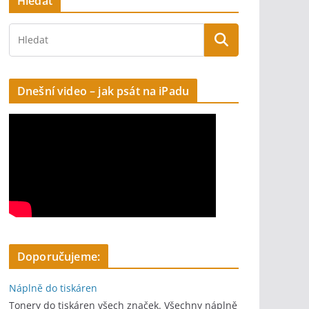
Hledat
Dnešní video – jak psát na iPadu
Doporučujeme:
Náplně do tiskáren
Tonery do tiskáren všech značek. Všechny náplně