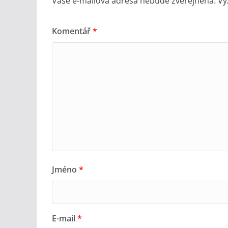
Vaše e-mailová adresa nebude zveřejněna.
Vy
Komentář
*
Jméno
*
E-mail
*