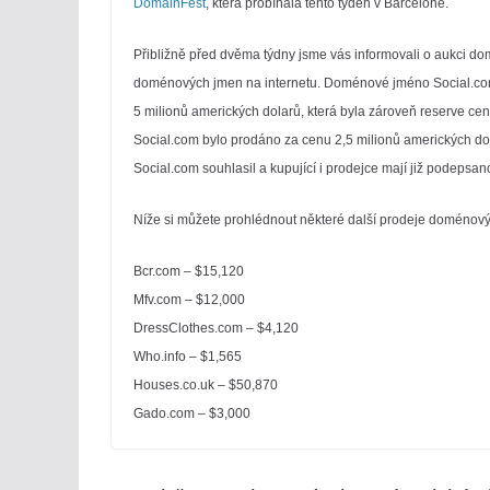
DomainFest
, která probíhala tento týden v Barceloně.
Přibližně před dvěma týdny jsme vás informovali o aukci d
doménových jmen na internetu. Doménové jméno Social.com
5 milionů amerických dolarů, která byla zároveň reserve c
Social.com bylo prodáno za cenu 2,5 milionů amerických d
Social.com souhlasil a kupující i prodejce mají již podepsan
Níže si můžete prohlédnout některé další prodeje doménov
Bcr.com – $15,120
Mfv.com – $12,000
DressClothes.com – $4,120
Who.info – $1,565
Houses.co.uk – $50,870
Gado.com – $3,000