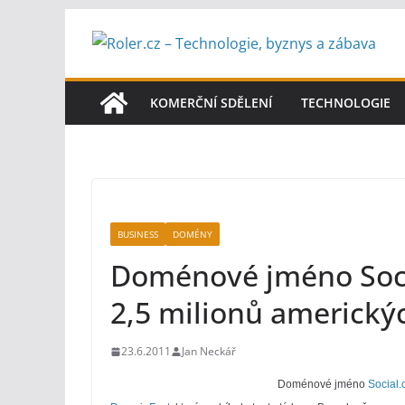
Přeskočit
na
obsah
KOMERČNÍ SDĚLENÍ
TECHNOLOGIE
BUSINESS
DOMÉNY
Doménové jméno Soci
2,5 milionů americký
23.6.2011
Jan Neckář
Doménové jméno
Social