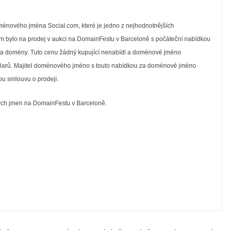
oménového jména Social.com, které je jedno z nejhodnotnějších
 bylo na prodej v aukci na DomainFestu v Barceloně s počáteční nabídkou
ena domény. Tuto cenu žádný kupující nenabídl a doménové jméno
olarů. Majitel doménového jméno s touto nabídkou za doménové jméno
ou smlouvu o prodeji.
ých jmen na DomainFestu v Barceloně.