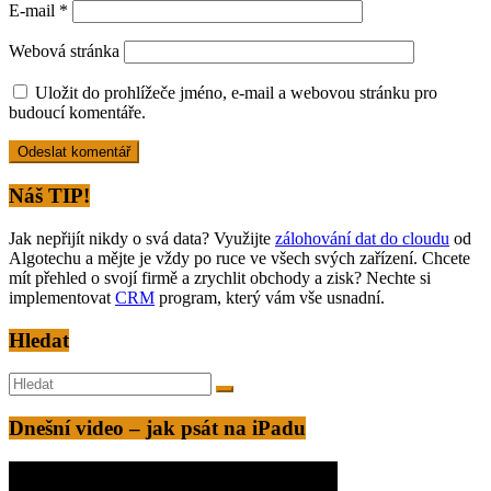
E-mail
*
Webová stránka
Uložit do prohlížeče jméno, e-mail a webovou stránku pro
budoucí komentáře.
Alternative:
Náš TIP!
Jak nepřijít nikdy o svá data? Využijte
zálohování dat do cloudu
od
Algotechu a mějte je vždy po ruce ve všech svých zařízení. Chcete
mít přehled o svojí firmě a zrychlit obchody a zisk? Nechte si
implementovat
CRM
program, který vám vše usnadní.
Hledat
Dnešní video – jak psát na iPadu