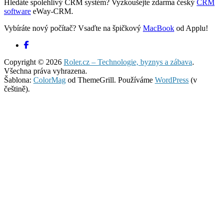
Hledáte spolehlivý CRM systém? Vyzkoušejte zdarma český
CRM
software
eWay-CRM.
Vybíráte nový počítač? Vsaďte na špičkový
MacBook
od Applu!
Copyright © 2026
Roler.cz – Technologie, byznys a zábava
.
Všechna práva vyhrazena.
Šablona:
ColorMag
od ThemeGrill. Používáme
WordPress
(v
češtině).