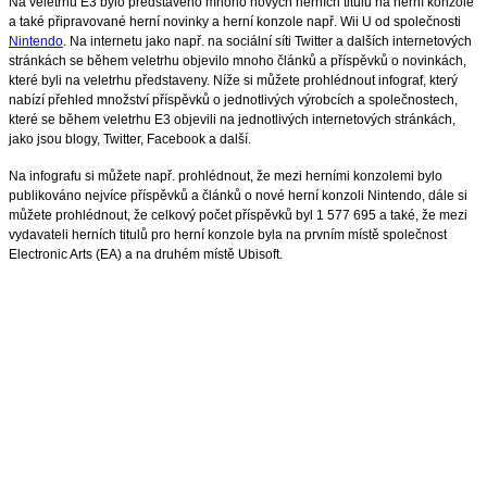
Na veletrhu E3 bylo představeno mnoho nových herních titulů na herní konzole
a také připravované herní novinky a herní konzole např. Wii U od společnosti
Nintendo
. Na internetu jako např. na sociální síti Twitter a dalších internetových
stránkách se během veletrhu objevilo mnoho článků a příspěvků o novinkách,
které byli na veletrhu představeny. Níže si můžete prohlédnout infograf, který
nabízí přehled množství příspěvků o jednotlivých výrobcích a společnostech,
které se během veletrhu E3 objevili na jednotlivých internetových stránkách,
jako jsou blogy, Twitter, Facebook a další.
Na infografu si můžete např. prohlédnout, že mezi herními konzolemi bylo
publikováno nejvíce příspěvků a článků o nové herní konzoli Nintendo, dále si
můžete prohlédnout, že celkový počet příspěvků byl 1 577 695 a také, že mezi
vydavateli herních titulů pro herní konzole byla na prvním místě společnost
Electronic Arts (EA) a na druhém místě Ubisoft.