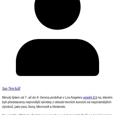
Jan Neckář
Minulý týden od 7. až do 9. června probíhal v Los Angeles
veletrh E3
na, kterém
byli představeny nejnovější výrobky z oblasti herních konzolí od nejznámějších
výrobců, jako jsou Sony, Microsoft a Nintendo.