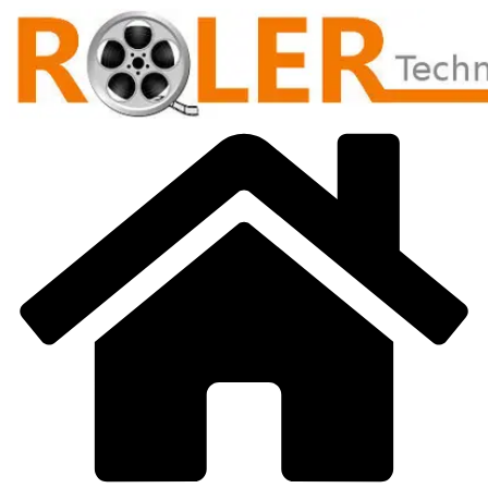
Přeskočit
na
obsah