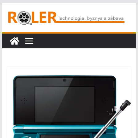
Přeskočit
na
obsah