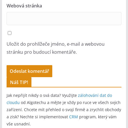
Webová stránka
Uložit do prohlížeče jméno, e-mail a webovou
stránku pro budoucí komentáře.
A
Náš TIP!
l
Jak nepřijít nikdy o svá data? Využijte
zálohování dat do
t
cloudu
od Algotechu a mějte je vždy po ruce ve všech svých
e
zařízení. Chcete mít přehled o svojí firmě a zrychlit obchody
r
a zisk? Nechte si implementovat
CRM
program, který vám
n
vše usnadní.