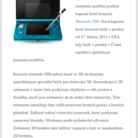
oznámila spuštění prodeje
kapesní herní konzole
Nintendo 3DS
.
Nová kapesní
herní konzole bude v prodeji
od 27. března 2011 v USA,
kdy bude v prodeji v České
republice společnost
prozatím nesdělila.
Konzole nintendo 3DS nabízí hraní ve 3D, ke kterému
nepotřebujete speciální brýle pro sledování 3D. Stereoskopicé 3D
zobrazení v horní části poskytuje objektům ve hře prostor a
hloubku, které jsou zobrazeny až do zadní části obrazovky. Toto
zobrazení umožňuje lépe vidět postavení herních postav a herních
překážek. Zařízení nabízí vestavěný posuvník, který poskytuje
nastavení hloubky 3D obrazu podle požadavků uživatele.
Zobrazení 3D formátu také můžete vypnout a hrát ve standardním
2D formátu,