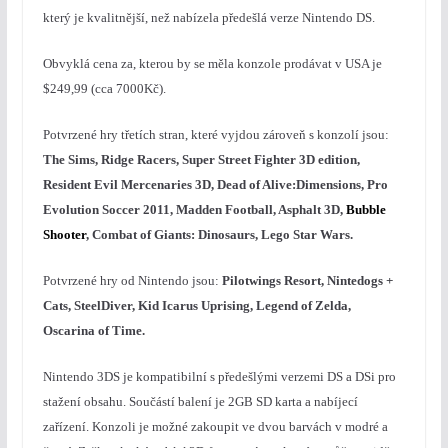
který je kvalitnější, než nabízela předešlá verze Nintendo DS.
Obvyklá cena za, kterou by se měla konzole prodávat v USA je
$249,99 (cca 7000Kč).
Potvrzené hry třetích stran, které vyjdou zároveň s konzolí jsou:
The Sims, Ridge Racers, Super Street Fighter 3D edition,
Resident Evil Mercenaries 3D, Dead of Alive:Dimensions, Pro
Evolution Soccer 2011, Madden Football, Asphalt 3D,
Bubble
Shooter
, Combat of Giants: Dinosaurs, Lego Star Wars.
Potvrzené hry od Nintendo jsou:
Pilotwings Resort, Nintedogs +
Cats, SteelDiver, Kid Icarus Uprising, Legend of Zelda,
Oscarina of Time.
Nintendo 3DS je kompatibilní s předešlými verzemi DS a DSi pro
stažení obsahu. Součástí balení je 2GB SD karta a nabíjecí
zařízení. Konzoli je možné zakoupit ve dvou barvách v modré a