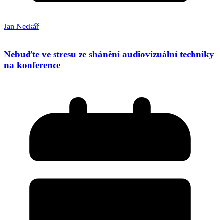
Jan Neckář
Nebuďte ve stresu ze shánění audiovizuální techniky
na konference