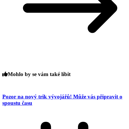
Mohlo by se vám také líbit
Pozor na nový trik vývojářů! Může vás připravit o
spoustu času