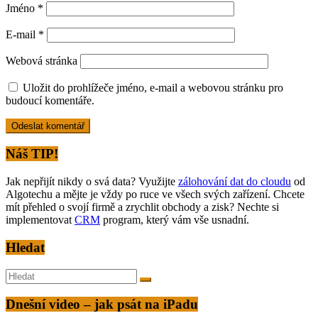
Jméno
*
E-mail
*
Webová stránka
Uložit do prohlížeče jméno, e-mail a webovou stránku pro
budoucí komentáře.
Alternative:
Náš TIP!
Jak nepřijít nikdy o svá data? Využijte
zálohování dat do cloudu
od
Algotechu a mějte je vždy po ruce ve všech svých zařízení. Chcete
mít přehled o svojí firmě a zrychlit obchody a zisk? Nechte si
implementovat
CRM
program, který vám vše usnadní.
Hledat
Dnešní video – jak psát na iPadu