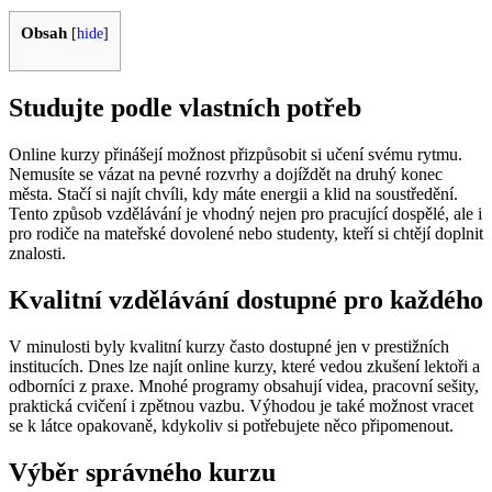
Obsah
[
hide
]
Studujte podle vlastních potřeb
Online kurzy přinášejí možnost přizpůsobit si učení svému rytmu.
Nemusíte se vázat na pevné rozvrhy a dojíždět na druhý konec
města. Stačí si najít chvíli, kdy máte energii a klid na soustředění.
Tento způsob vzdělávání je vhodný nejen pro pracující dospělé, ale i
pro rodiče na mateřské dovolené nebo studenty, kteří si chtějí doplnit
znalosti.
Kvalitní vzdělávání dostupné pro každého
V minulosti byly kvalitní kurzy často dostupné jen v prestižních
institucích. Dnes lze najít online kurzy, které vedou zkušení lektoři a
odborníci z praxe. Mnohé programy obsahují videa, pracovní sešity,
praktická cvičení i zpětnou vazbu. Výhodou je také možnost vracet
se k látce opakovaně, kdykoliv si potřebujete něco připomenout.
Výběr správného kurzu