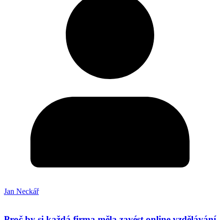
Jan Neckář
Proč by si každá firma měla zavést online vzdělávání