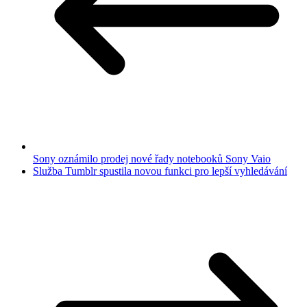
Sony oznámilo prodej nové řady notebooků Sony Vaio
Služba Tumblr spustila novou funkci pro lepší vyhledávání