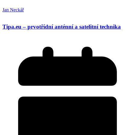
Jan Neckář
Tipa.eu – prvotřídní anténní a satelitní technika