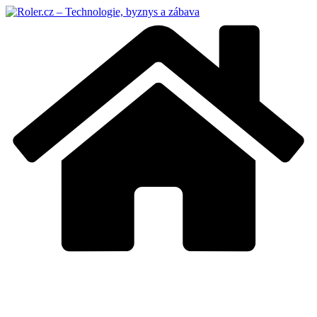
Přeskočit
na
obsah