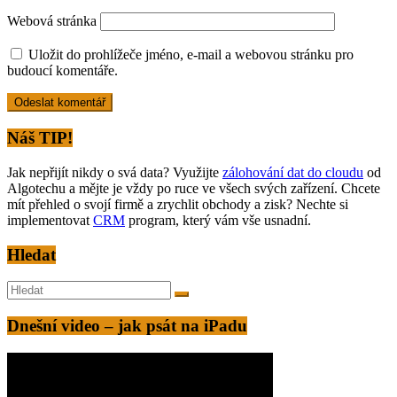
Webová stránka
Uložit do prohlížeče jméno, e-mail a webovou stránku pro
budoucí komentáře.
Alternative:
Náš TIP!
Jak nepřijít nikdy o svá data? Využijte
zálohování dat do cloudu
od
Algotechu a mějte je vždy po ruce ve všech svých zařízení. Chcete
mít přehled o svojí firmě a zrychlit obchody a zisk? Nechte si
implementovat
CRM
program, který vám vše usnadní.
Hledat
Dnešní video – jak psát na iPadu