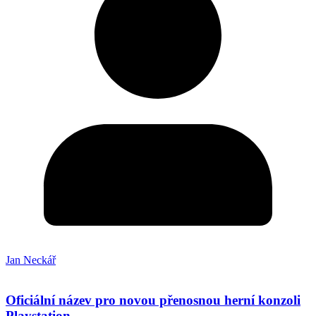
Jan Neckář
Oficiální název pro novou přenosnou herní konzoli
Playstation