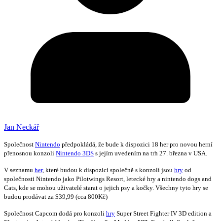
Jan Neckář
Společnost
Nintendo
předpokládá, že bude k dispozici 18 her pro novou herní
přenosnou konzoli
Nintendo 3DS
s jejím uvedením na trh 27. března v USA.
V seznamu
her
, které budou k dispozici společně s konzolí jsou
hry
od
společnosti Nintendo jako Pilotwings Resort, letecké hry a nintendo dogs and
Cats, kde se mohou uživatelé starat o jejich psy a kočky. Všechny tyto hry se
budou prodávat za $39,99 (cca 800Kč)
Společnost Capcom dodá pro konzoli
hry
Super Street Fighter IV 3D edition a