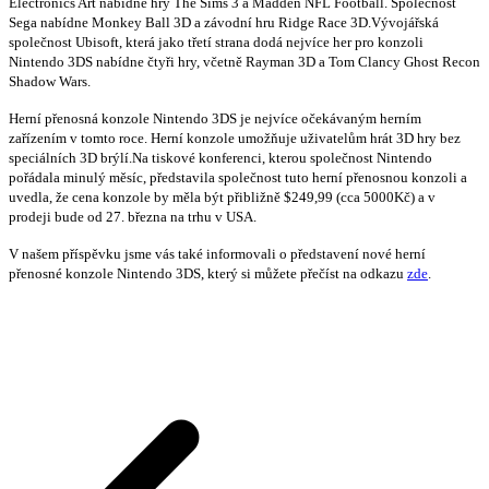
Electronics Art nabídne hry The Sims 3 a Madden NFL Football. Společnost
Sega nabídne Monkey Ball 3D a závodní hru Ridge Race 3D.Vývojářská
společnost Ubisoft, která jako třetí strana dodá nejvíce her pro konzoli
Nintendo 3DS nabídne čtyři hry, včetně Rayman 3D a Tom Clancy Ghost Recon
Shadow Wars.
Herní přenosná konzole Nintendo 3DS je nejvíce očekávaným herním
zařízením v tomto roce. Herní konzole umožňuje uživatelům hrát 3D hry bez
speciálních 3D brýlí.Na tiskové konferenci, kterou společnost Nintendo
pořádala minulý měsíc, představila společnost tuto herní přenosnou konzoli a
uvedla, že cena konzole by měla být přibližně $249,99 (cca 5000Kč) a v
prodeji bude od 27. března na trhu v USA.
V našem příspěvku jsme vás také informovali o představení nové herní
přenosné konzole Nintendo 3DS, který si můžete přečíst na odkazu
zde
.