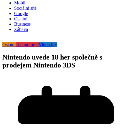
Mobil
Sociální sítě
Google
Ostatní
Business
Zábava
Ostatní
Technologie
Video hry
Nintendo uvede 18 her společně s
prodejem Nintendo 3DS