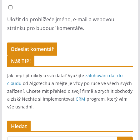
Uložit do prohlížeče jméno, e-mail a webovou
stránku pro budoucí komentáře.
A
Náš TIP!
l
Jak nepřijít nikdy o svá data? Využijte
zálohování dat do
t
cloudu
od Algotechu a mějte je vždy po ruce ve všech svých
e
zařízení. Chcete mít přehled o svojí firmě a zrychlit obchody
r
a zisk? Nechte si implementovat
CRM
program, který vám
n
vše usnadní.
a
t
Hledat
i
v