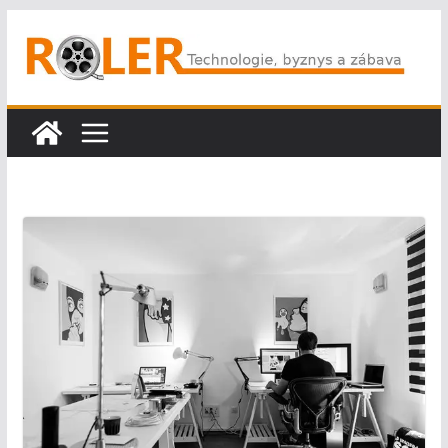
Přeskočit
na
obsah