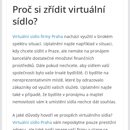
Proč si zřídit virtuální
sídlo?
Virtuální sídlo firmy Praha
nachází využití v širokém
spektru situací. Uplatnění najde například v situaci,
kdy chcete sídlit v Praze, ale nemáte na pronájem
kanceláře dostatečné množství finančních
prostředků. Dále pokud nechcete, aby sídlem vaší
společnosti bylo vaše trvalé bydliště, či bydlíte na
nereprezentativním místě, které by odrazovalo
zákazníky od využití vašich služeb. Uplatnění najde
také v případě, že bydlíte v pronájmu a majitel
nemovitosti vám k umístění sídla nechce dát souhlas.
A jaké důvody hovoří ve prospěch virtuálního sídla?
Virtuální sídlo Praha
vám neposkytne pouze prestižní
adresu, ale také zvýší image vaší firmy a stane se