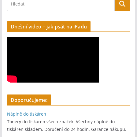
e
:
Dnešní video – jak psát na iPadu
Doporučujeme:
Náplně do tiskáren
Tonery do tiskáren všech značek. Všechny náplně do
tiskáren skladem. Doručení do 24 hodin. Garance nákupu.