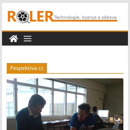
Přeskočit
na
obsah
Pespektiva cz