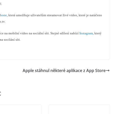
i.
Phone
, která umožňuje uživatelům streamovat živé video, které je natáčeno
.tv.
íce na mobilní video na sociální síti. Stejné sdílení nabízí
Instagram
, který
a socilání síti.
Apple stáhnul některé aplikace z App Store
t