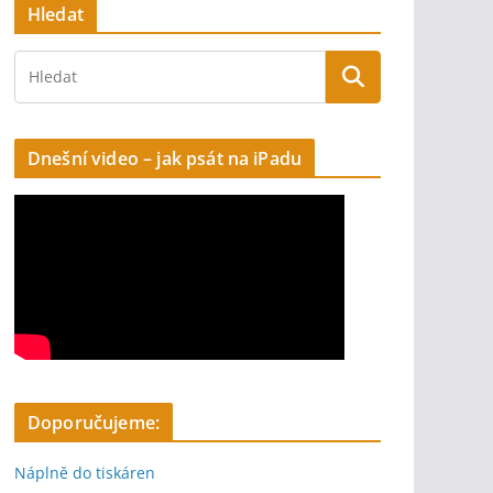
Hledat
Dnešní video – jak psát na iPadu
Doporučujeme:
Náplně do tiskáren