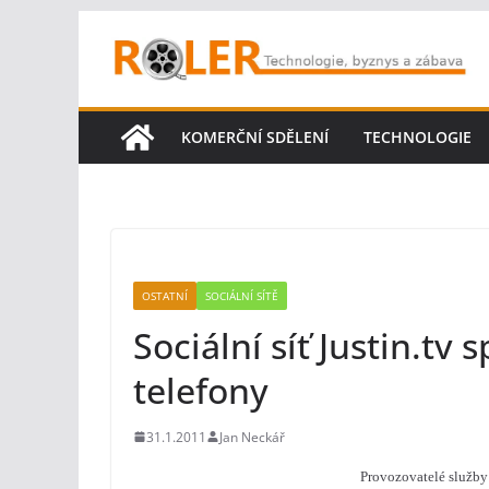
Přeskočit
na
obsah
KOMERČNÍ SDĚLENÍ
TECHNOLOGIE
OSTATNÍ
SOCIÁLNÍ SÍTĚ
Sociální síť Justin.tv 
telefony
31.1.2011
Jan Neckář
Provozovatelé služb