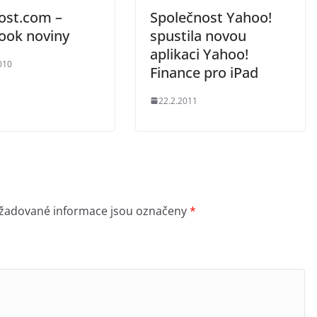
ost.com –
Společnost Yahoo!
ook noviny
spustila novou
aplikaci Yahoo!
010
Finance pro iPad
22.2.2011
žadované informace jsou označeny
*