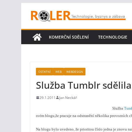
Přeskočit
na
obsah
KOMERČNÍ SDĚLENÍ
TECHNOLOGIE
OSTATNÍ
WEB
WEBDESIGN
Služba Tumblr sdělila
29.1.2011
Jan Neckář
Služba
Tumb
svém blogu,že pracuje na odstranění několika provozních 
Na blogu bylo uvedeno, že prioritou číslo jedna je znovu 