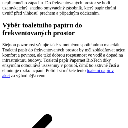
nepříjemného zápachu. Do frekventovaných prostor se hodí
uzamykatelný, snadno omyvatelný zásobník, který papír chrání
uvnitř před vlhkostí, prachem a případným odcizením.
Výběr toaletního papíru do
frekventovaných prostor
Stejnou pozornost věnujte také samotnému spotřebnímu materiálu.
Toaletní papír do frekventovaných prostor by měl zohledňovat nejen
komfort a pevnost, ale také dobrou rozpustnost ve vodě a dopad na
infrastrukturu budovy. Toaletní papír Papernet BioTech díky
enzymům odbourává usazeniny v potrubí, čímž ho aktivně čistí a
eliminuje riziko ucpání. Pořídit si můžete tento
toaletní papír v
akci
za výhodnější cenu.