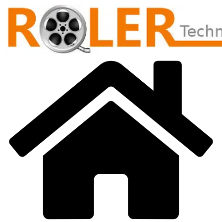
Přeskočit
na
obsah