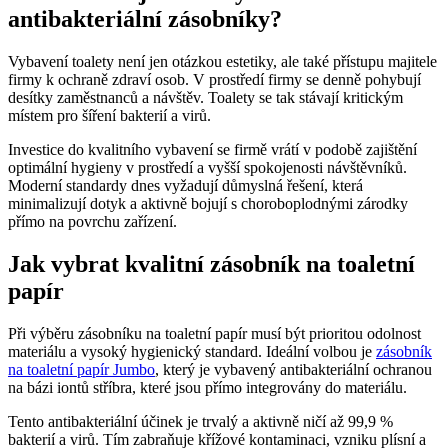
antibakteriální zásobníky?
Vybavení toalety není jen otázkou estetiky, ale také přístupu majitele
firmy k ochraně zdraví osob. V prostředí firmy se denně pohybují
desítky zaměstnanců a návštěv. Toalety se tak stávají kritickým
místem pro šíření bakterií a virů.
Investice do kvalitního vybavení se firmě vrátí v podobě zajištění
optimální hygieny v prostředí a vyšší spokojenosti návštěvníků.
Moderní standardy dnes vyžadují důmyslná řešení, která
minimalizují dotyk a aktivně bojují s choroboplodnými zárodky
přímo na povrchu zařízení.
Jak vybrat kvalitní zásobník na toaletní
papír
Při výběru zásobníku na toaletní papír musí být prioritou odolnost
materiálu a vysoký hygienický standard. Ideální volbou je
zásobník
na toaletní papír Jumbo
, který je vybavený antibakteriální ochranou
na bázi iontů stříbra, které jsou přímo integrovány do materiálu.
Tento antibakteriální účinek je trvalý a aktivně ničí až 99,9 %
bakterií a virů. Tím zabraňuje křížové kontaminaci, vzniku plísní a