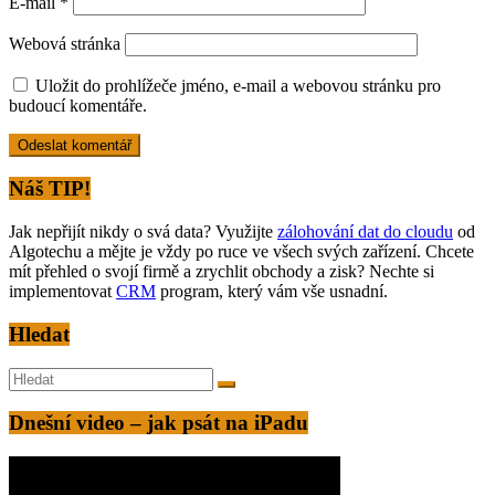
E-mail
*
Webová stránka
Uložit do prohlížeče jméno, e-mail a webovou stránku pro
budoucí komentáře.
Alternative:
Náš TIP!
Jak nepřijít nikdy o svá data? Využijte
zálohování dat do cloudu
od
Algotechu a mějte je vždy po ruce ve všech svých zařízení. Chcete
mít přehled o svojí firmě a zrychlit obchody a zisk? Nechte si
implementovat
CRM
program, který vám vše usnadní.
Hledat
Dnešní video – jak psát na iPadu