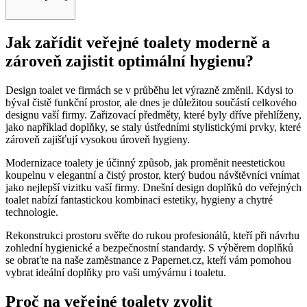
Jak zařídit veřejné toalety moderně a
zároveň zajistit optimální hygienu?
Design toalet ve firmách se v průběhu let výrazně změnil. Kdysi to
býval čistě funkční prostor, ale dnes je důležitou součástí celkového
designu vaší firmy. Zařizovací předměty, které byly dříve přehlíženy,
jako například doplňky, se staly ústředními stylistickými prvky, které
zároveň zajišťují vysokou úroveň hygieny.
Modernizace toalety je účinný způsob, jak proměnit neestetickou
koupelnu v elegantní a čistý prostor, který budou návštěvníci vnímat
jako nejlepší vizitku vaší firmy. Dnešní design doplňků do veřejných
toalet nabízí fantastickou kombinaci estetiky, hygieny a chytré
technologie.
Rekonstrukci prostoru svěřte do rukou profesionálů, kteří při návrhu
zohlední hygienické a bezpečnostní standardy. S výběrem doplňků
se obraťte na naše zaměstnance z Papernet.cz, kteří vám pomohou
vybrat ideální doplňky pro vaši umývárnu i toaletu.
Proč na veřejné toalety zvolit