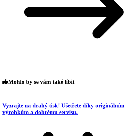
Mohlo by se vám také líbit
Vyzrajte na drahý tisk! Ušetřete díky originálním
výrobkům a dobrému servisu.