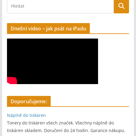
v
e
:
Dnešní video – jak psát na iPadu
Doporučujeme:
Náplně do tiskáren
Tonery do tiskáren všech značek. Všechny náplně do
tiskáren skladem. Doručení do 24 hodin. Garance nákupu.