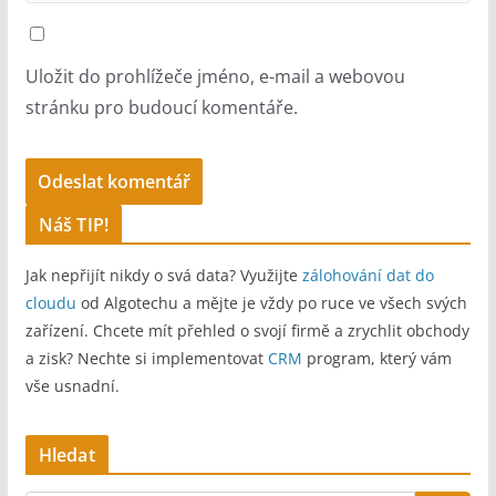
Uložit do prohlížeče jméno, e-mail a webovou
stránku pro budoucí komentáře.
A
Náš TIP!
l
Jak nepřijít nikdy o svá data? Využijte
zálohování dat do
t
cloudu
od Algotechu a mějte je vždy po ruce ve všech svých
e
zařízení. Chcete mít přehled o svojí firmě a zrychlit obchody
r
a zisk? Nechte si implementovat
CRM
program, který vám
n
vše usnadní.
a
t
Hledat
i