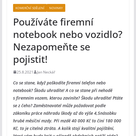
KOMERČNÍ SDĚLENÍ
NOVINKY
Používáte firemní
notebook nebo vozidlo?
Nezapomeňte se
pojistit!
25.8.2021
Jan Neckář
Co se stane, když poškodíte firemní telefon nebo
notebook? Škodu uhradíte! A co se stane při nehodě
s firemním vozem, kterou zaviníte? Škodu uhradíte! Ptáte
se z čeho? Zaměstnavatel může požadovat podle
zákoníku práce náhradu škody až do výše 4,5násobku
hrubé měsíční mzdy. Při mzdě 40 000 Kč to činí 180 000
Kč, to je citelná ztráta. A kolik stojí kvalitní pojištění,
které vám bude krýt v případě obdobných potíží záda?