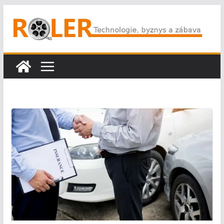
Přeskočit
na
obsah