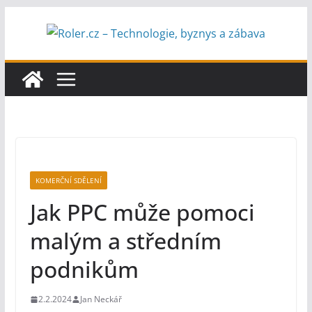
Přeskočit
na
obsah
KOMERČNÍ SDĚLENÍ
Jak PPC může pomoci
malým a středním
podnikům
2.2.2024
Jan Neckář