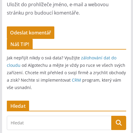
Uložit do prohlížeče jméno, e-mail a webovou
stránku pro budoucí komentáře.
A
Náš TIP!
l
Jak nepřijít nikdy o svá data? Využijte
zálohování dat do
t
cloudu
od Algotechu a mějte je vždy po ruce ve všech svých
e
zařízení. Chcete mít přehled o svojí firmě a zrychlit obchody
r
a zisk? Nechte si implementovat
CRM
program, který vám
n
vše usnadní.
a
t
Hledat
i
v
e