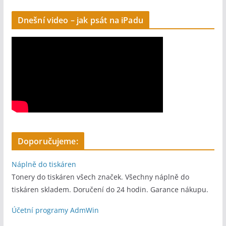
:
Dnešní video – jak psát na iPadu
Doporučujeme:
Náplně do tiskáren
Tonery do tiskáren všech značek. Všechny náplně do
tiskáren skladem. Doručení do 24 hodin. Garance nákupu.
Účetní programy AdmWin