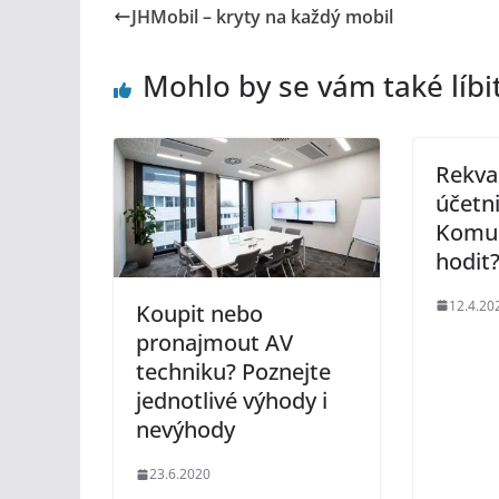
JHMobil – kryty na každý mobil
Mohlo by se vám také líbi
Rekval
účetni
Komu
hodit
12.4.20
Koupit nebo
pronajmout AV
techniku? Poznejte
jednotlivé výhody i
nevýhody
23.6.2020