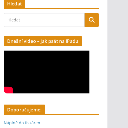
Hledat
Dnešní video – jak psát na iPadu
Doporučujeme:
Náplně do tiskáren