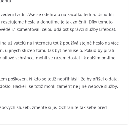
identu.
 vedení tvrdí. „Vše se odehrálo na začátku ledna. Usoudili
ti resetujeme hesla a donutíme je tak změnit. Díky tomuto
věděli.“ komentovali celou událost správci služby Lifeboat.
tšina uživatelů na internetu totiž používá stejné heslo na více
ěn, u jiných služeb tomu tak být nemuselo. Pokud by piráti
emailové schránce, mohli se rázem dostat i k dalším on-line
 poškozen. Nikdo se totiž nepřihlásil, že by přišel o data.
šlo. Hackeři se totiž mohli zaměřit ne jiné webové služby,
webových služeb, změňte si je. Ochráníte tak sebe před