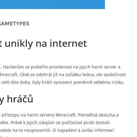
 unikly na internet
l. Hackerům se podařilo proniknout na jejich herní server a
necraft. Útok se odehrál již na začátku ledna, ale společnost
celé této doby, byly hráči vystaveni poměrně velkému riziku.
y hráčů
přístupu na herní servery Minecraft. Pohodlná obsluha a
ěte. Právě k jejich údajům se počítačoví piráti dostali.
vatele na to neupozornili. O napadení a úniku informací