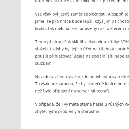
informovali hráče až několik měsíc po celém inc
Vše však byl jasný záměr společnosti. Alespoň to
jsme, že pro hráče bude lepší, když jim v tichos
kroku, tak měli hackeři omezený čas, o kterém ne
Tento přístup však sklidil velkou vlnu kritiky. Vě
služeb. I kdyby byl jejich účet na Lifeboat chrán
použili přihlašovací údaje na sociální síti nebo 
službám.
Navzdory všemu však nikdo nebyl lednovým útokem
To však neznamená, že by skutečně k ničemu nedo
než bylo připojení na server Minecraft.
V případě, že i vy máte stejná hesla u různých 
zbytečnými problémy a starostmi.