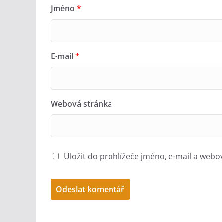
Jméno
*
E-mail
*
Webová stránka
Uložit do prohlížeče jméno, e-mail a web
A
l