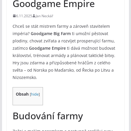
Goodgame Empire
6.11.2025
Jan Neckář
Chceš se stát mistrem farmy a zároveň stavitelem
impéria?
Goodgame Big Farm
ti umožní pěstovat
plodiny, chovat zvířata a rozvíjet prosperující farmu,
zatímco
Goodgame Empire
ti dává možnost budovat
království, trénovat armády a plánovat taktické bitvy.
Hry jsou zdarma a přizpůsobené hráčům z celého
světa – od Norska po Maďarsko, od Řecka po Litvu a
Nizozemsko.
Obsah
[
hide
]
Budování farmy