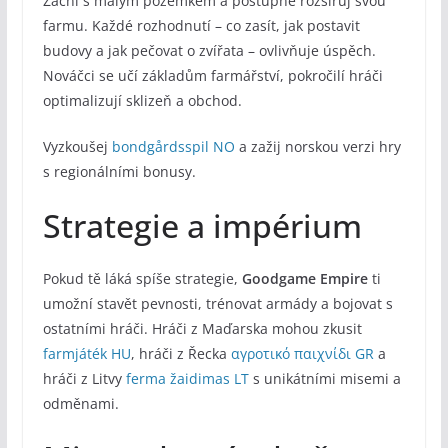
Začni s malým pozemkem a postupně rozšiřuj svou
farmu. Každé rozhodnutí – co zasít, jak postavit
budovy a jak pečovat o zvířata – ovlivňuje úspěch.
Nováčci se učí základům farmářství, pokročilí hráči
optimalizují sklizeň a obchod.
Vyzkoušej
bondgårdsspil NO
a zažij norskou verzi hry
s regionálními bonusy.
Strategie a impérium
Pokud tě láká spíše strategie,
Goodgame Empire
ti
umožní stavět pevnosti, trénovat armády a bojovat s
ostatními hráči. Hráči z Maďarska mohou zkusit
farmjáték HU
, hráči z Řecka
αγροτικό παιχνίδι GR
a
hráči z Litvy
ferma žaidimas LT
s unikátními misemi a
odměnami.