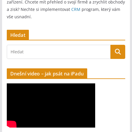
zařízení. Chcete mít přehled o svojí firmě a zrychlit obchody
r
a zisk? Nechte si implementovat
CRM
program, který vám
n
vše usnadní.
a
t
Hledat
i
v
e
:
Dnešní video – jak psát na iPadu