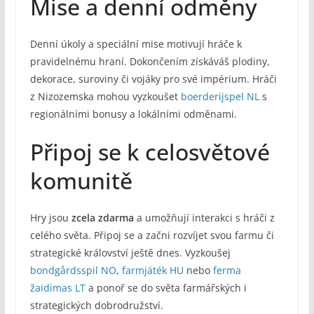
Mise a denní odměny
Denní úkoly a speciální mise motivují hráče k
pravidelnému hraní. Dokončením získáváš plodiny,
dekorace, suroviny či vojáky pro své impérium. Hráči
z Nizozemska mohou vyzkoušet
boerderijspel NL
s
regionálními bonusy a lokálními odměnami.
Připoj se k celosvětové
komunitě
Hry jsou
zcela zdarma
a umožňují interakci s hráči z
celého světa. Připoj se a začni rozvíjet svou farmu či
strategické království ještě dnes. Vyzkoušej
bondgårdsspil NO
,
farmjáték HU
nebo
ferma
žaidimas LT
a ponoř se do světa farmářských i
strategických dobrodružství.