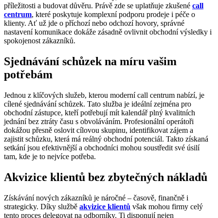
příležitosti a budovat důvěru. Právě zde se uplatňuje zkušené
call
centrum
, které poskytuje komplexní podporu prodeje i péče o
klienty. Ať už jde o příchozí nebo odchozí hovory, správné
nastavení komunikace dokáže zásadně ovlivnit obchodní výsledky i
spokojenost zákazníků.
Sjednávání schůzek na míru vašim
potřebám
Jednou z klíčových služeb, kterou moderní call centrum nabízí, je
cílené sjednávání schůzek. Tato služba je ideální zejména pro
obchodní zástupce, kteří potřebují mít kalendář plný kvalitních
jednání bez ztráty času s obvoláváním. Profesionální operátoři
dokážou přesně oslovit cílovou skupinu, identifikovat zájem a
zajistit schůzku, která má reálný obchodní potenciál. Takto získaná
setkání jsou efektivnější a obchodníci mohou soustředit své úsilí
tam, kde je to nejvíce potřeba.
Akvizice klientů bez zbytečných nákladů
Získávání nových zákazníků je náročné – časově, finančně i
strategicky. Díky službě
akvizice klientů
však mohou firmy celý
tento proces delegovat na odborníky. Ti disponují nejen