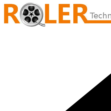
Přeskočit
na
obsah