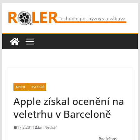
Přeskočit
na
obsah
MOBIL
OSTATNÍ
Apple získal ocenění na
veletrhu v Barceloně
17.2.2011
Jan Neckář
Společnost