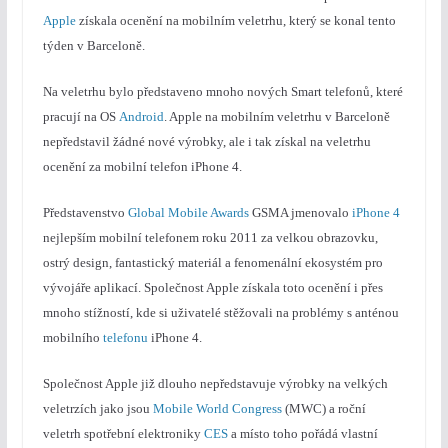
Apple
získala ocenění na mobilním veletrhu, který se konal tento
týden v Barceloně.
Na veletrhu bylo představeno mnoho nových Smart telefonů, které
pracují na OS
Android
. Apple na mobilním veletrhu v Barceloně
nepředstavil žádné nové výrobky, ale i tak získal na veletrhu
ocenění za mobilní telefon iPhone 4.
Představenstvo
Global Mobile Awards
GSMA jmenovalo
iPhone 4
nejlepším mobilní telefonem roku 2011 za velkou obrazovku,
ostrý design, fantastický materiál a fenomenální ekosystém pro
vývojáře aplikací. Společnost Apple získala toto ocenění i přes
mnoho stížností, kde si uživatelé stěžovali na problémy s anténou
mobilního
telefonu
iPhone 4.
Společnost Apple již dlouho nepředstavuje výrobky na velkých
veletrzích jako jsou
Mobile World Congress
(MWC) a roční
veletrh spotřební elektroniky
CES
a místo toho pořádá vlastní