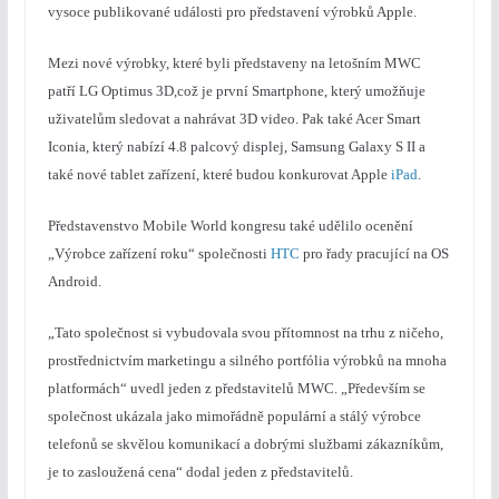
vysoce publikované události pro představení výrobků Apple.
Mezi nové výrobky, které byli představeny na letošním MWC
patří LG Optimus 3D,což je první Smartphone, který umožňuje
uživatelům sledovat a nahrávat 3D video. Pak také Acer Smart
Iconia, který nabízí 4.8 palcový displej, Samsung Galaxy S II a
také nové tablet zařízení, které budou konkurovat Apple
iPad
.
Představenstvo Mobile World kongresu také udělilo ocenění
„Výrobce zařízení roku“ společnosti
HTC
pro řady pracující na OS
Android.
„Tato společnost si vybudovala svou přítomnost na trhu z ničeho,
prostřednictvím marketingu a silného portfólia výrobků na mnoha
platformách“ uvedl jeden z představitelů MWC. „Především se
společnost ukázala jako mimořádně populární a stálý výrobce
telefonů se skvělou komunikací a dobrými službami zákazníkům,
je to zasloužená cena“ dodal jeden z představitelů.