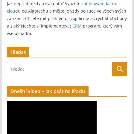
Jak nepřijít nikdy o svá data? Využijte
zálohování dat do
t
cloudu
od Algotechu a mějte je vždy po ruce ve všech svých
e
zařízení. Chcete mít přehled o svojí firmě a zrychlit obchody
r
a zisk? Nechte si implementovat
CRM
program, který vám
n
vše usnadní.
a
t
Hledat
i
v
e
:
Dnešní video – jak psát na iPadu