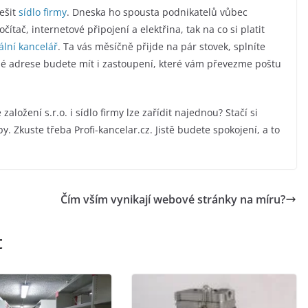
ešit
sídlo firmy
. Dneska ho spousta podnikatelů vůbec
čítač, internetové připojení a elektřina, tak na co si platit
ální kancelář
. Ta vás měsíčně přijde na pár stovek, splníte
né adrese budete mít i zastoupení, které vám převezme poštu
ložení s.r.o. i sídlo firmy lze zařídit najednou? Stačí si
y. Zkuste třeba Profi-kancelar.cz. Jistě budete spokojení, a to
Čím vším vynikají webové stránky na míru?
t