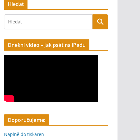
Hledat
Dnešní video – jak psát na iPadu
Doporučujeme:
Náplně do tiskáren