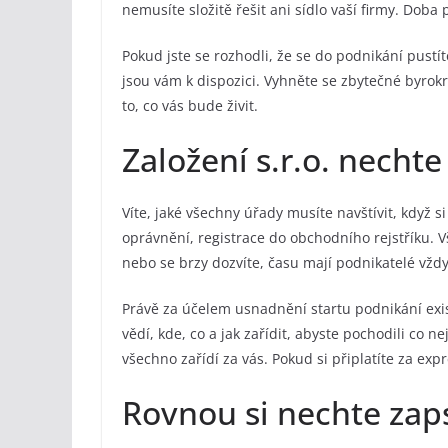
nemusíte složitě řešit ani sídlo vaší firmy. Doba 
Pokud jste se rozhodli, že se do podnikání pustí
jsou vám k dispozici. Vyhněte se zbytečné byrokr
to, co vás bude živit.
Založení s.r.o. nechte
Víte, jaké všechny úřady musíte navštívit, když s
oprávnění, registrace do obchodního rejstříku. Vše
nebo se brzy dozvíte, času mají podnikatelé vždy
Právě za účelem usnadnění startu podnikání ex
vědí, kde, co a jak zařídit, abyste pochodili co nej
všechno zařídí za vás. Pokud si připlatíte za exp
Rovnou si nechte zaps