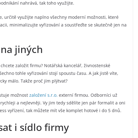
podnikání nahrává, tak toho využijte.
te, určitě využijte naplno všechny moderní možnosti, které
acii, minimalizujte vyřizování a soustřeďte se skutečně jen na
 na jiných
i chcete založit firmu? Notářská kancelář, živnostenské
chno tohle vyřizování stojí spoustu času. A jak jistě víte,
cky málo. Takže proč jím plýtvat?
istuje možnost
založení s.r.o.
externí firmou. Odborníci už
rychleji a nejlevněji. Vy jim tedy sdělíte jen pár formalit a oni
ress vyřízení, tak můžete mít vše komplet hotové i do 5 dnů.
at i sídlo firmy