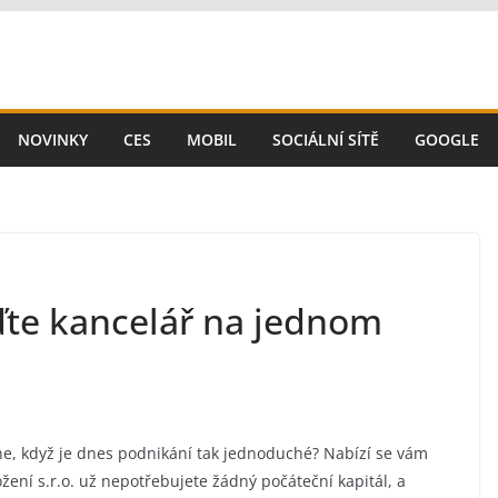
NOVINKY
CES
MOBIL
SOCIÁLNÍ SÍTĚ
GOOGLE
řiďte kancelář na jednom
 ne, když je dnes podnikání tak jednoduché? Nabízí se vám
ožení s.r.o. už nepotřebujete žádný počáteční kapitál, a