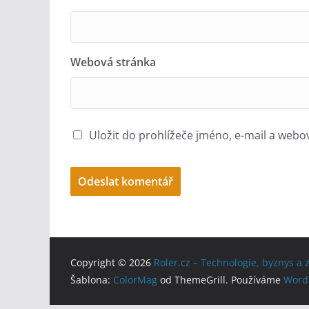
Webová stránka
Uložit do prohlížeče jméno, e-mail a web
A
l
t
e
Copyright © 2026
Roler.cz – Technologie, byznys a
Šablona:
ColorMag
od ThemeGrill. Používáme
Word
r
n