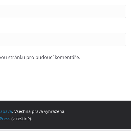
ovou stránku pro budoucí komentáře.
 zábava
. Všechna práva vyhrazena.
Press
(v češtině).