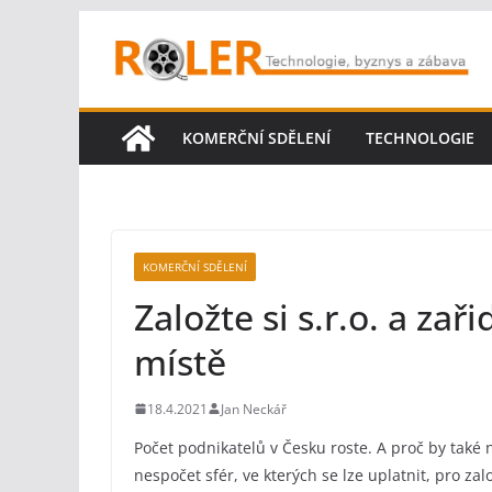
Přeskočit
na
obsah
KOMERČNÍ SDĚLENÍ
TECHNOLOGIE
KOMERČNÍ SDĚLENÍ
Založte si s.r.o. a za
místě
18.4.2021
Jan Neckář
Počet podnikatelů v Česku roste. A proč by také
nespočet sfér, ve kterých se lze uplatnit, pro zal