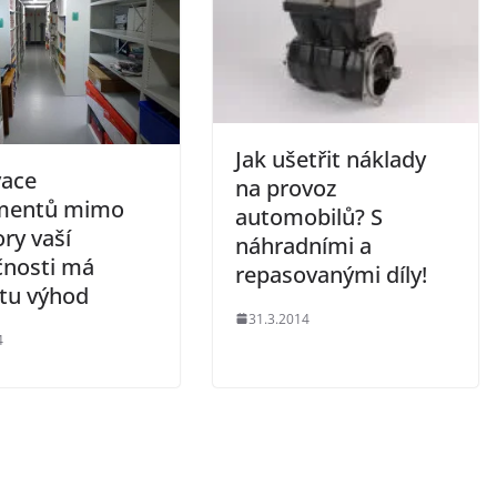
Jak ušetřit náklady
vace
na provoz
mentů mimo
automobilů? S
ry vaší
náhradními a
čnosti má
repasovanými díly!
tu výhod
31.3.2014
4