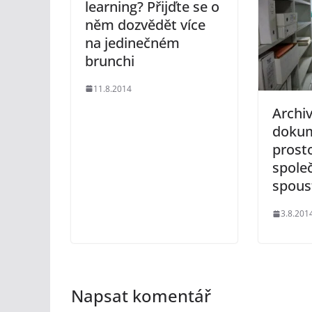
learning? Přijďte se o
něm dozvědět více
na jedinečném
brunchi
11.8.2014
Archi
doku
prosto
spole
spous
3.8.201
Napsat komentář