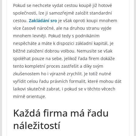
Pokud se nechcete vydat cestou koupě již hotové
společnosti, lze ji samozřejmě založit standardní
cestou.
Zakládání sro
je však oproti koupi mnohem
více časově náročné, ale na druhou stranu vyjde
mnohem levněji. Pokud tedy s podnikáním
nespěcháte a máte k dispozici základní kapitál, je
běžné založení dobrou volbou. Nemusíte se však
spoléhat pouze na sebe, jelikož řada firem dokáže
tento kompletní proces zastřešit a díky svým
zkušenostem ho i výrazně zrychlit. Je totiž nutné
vyřídit celou řadu právních formalit, které mohou dát
laikovi skutečně zabrat, i pokud se v těchto věcech
mírně orientuje.
Každá firma má řadu
náležitostí