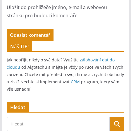
Uložit do prohlížeče jméno, e-mail a webovou
stránku pro budoucí komentáře.
A
Náš TIP!
l
Jak nepřijít nikdy o svá data? Využijte
zálohování dat do
t
cloudu
od Algotechu a mějte je vždy po ruce ve všech svých
e
zařízení. Chcete mít přehled o svojí firmě a zrychlit obchody
r
a zisk? Nechte si implementovat
CRM
program, který vám
n
vše usnadní.
a
t
Hledat
i
v
e