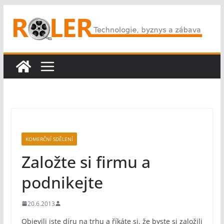
Přeskočit
na
obsah
KOMERČNÍ SDĚLENÍ
Založte si firmu a
podnikejte
20.6.2013
Objevili jste díru na trhu a říkáte si, že byste si založili