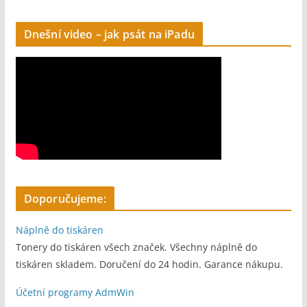
:
Dnešní video – jak psát na iPadu
Doporučujeme:
Náplně do tiskáren
Tonery do tiskáren všech značek. Všechny náplně do
tiskáren skladem. Doručení do 24 hodin. Garance nákupu.
Účetní programy AdmWin