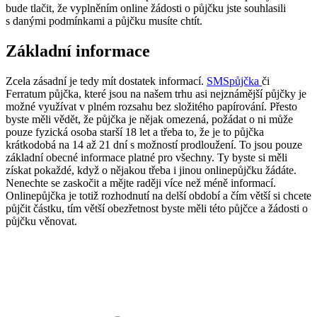
bude tlačit, že vyplněním online žádosti o půjčku jste souhlasili
s danými podmínkami a půjčku musíte chtít.
Základní informace
Zcela zásadní je tedy mít dostatek informací.
SMSpůjčka
či
Ferratum půjčka, které jsou na našem trhu asi nejznámější půjčky je
možné využívat v plném rozsahu bez složitého papírování. Přesto
byste měli vědět, že půjčka je nějak omezená, požádat o ni může
pouze fyzická osoba starší 18 let a třeba to, že je to půjčka
krátkodobá na 14 až 21 dní s možností prodloužení. To jsou pouze
základní obecné informace platné pro všechny. Ty byste si měli
získat pokaždé, když o nějakou třeba i jinou onlinepůjčku žádáte.
Nenechte se zaskočit a mějte raději více než méně informací.
Onlinepůjčka je totiž rozhodnutí na delší období a čím větší si chcete
půjčit částku, tím větší obezřetnost byste měli této půjčce a žádosti o
půjčku věnovat.