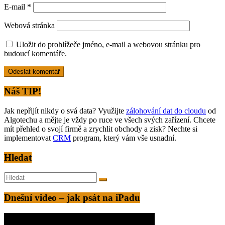
E-mail
*
Webová stránka
Uložit do prohlížeče jméno, e-mail a webovou stránku pro
budoucí komentáře.
Alternative:
Náš TIP!
Jak nepřijít nikdy o svá data? Využijte
zálohování dat do cloudu
od
Algotechu a mějte je vždy po ruce ve všech svých zařízení. Chcete
mít přehled o svojí firmě a zrychlit obchody a zisk? Nechte si
implementovat
CRM
program, který vám vše usnadní.
Hledat
Dnešní video – jak psát na iPadu