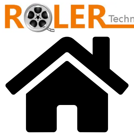
Přeskočit
na
obsah