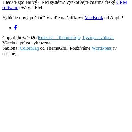
Hledáte spolehlivý CRM systém? Vyzkoušejte zdarma český
CRM
software
eWay-CRM.
Vybíráte nový počítač? Vsaďte na špičkový
MacBook
od Applu!
Copyright © 2026
Roler.cz – Technologie, byznys a zábava
.
Všechna práva vyhrazena.
Šablona:
ColorMag
od ThemeGrill. Používáme
WordPress
(v
češtině).