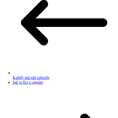
Každý má rád zájezdy
Jak si říct o peníze