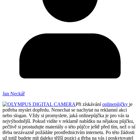
Jan Neckář
Při získávání
onlinepůjčky
je
potřeba myslet dopředu. Nenechat se nachytat na reklamní akci
nebo slogan. Vždy si promyslete, jaká onlinepůjčka je pro vás ta
nejvýhodnější. Pokud vidíte v reklamě nabídku na nějakou půjčku,
pečlivě si prostudujte materiály o této půjčce ještě před tím, než o ní
třeba nezávazně požádáte prostřednictvím internetu. Po této žádosti
už totiž budete mít daleko těžší pozici a třeba na vás i poskytovatel