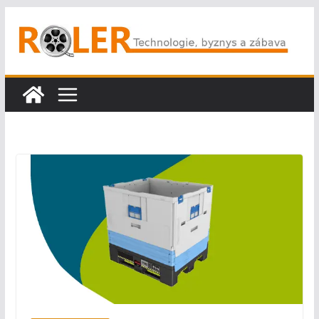
Přeskočit
na
obsah