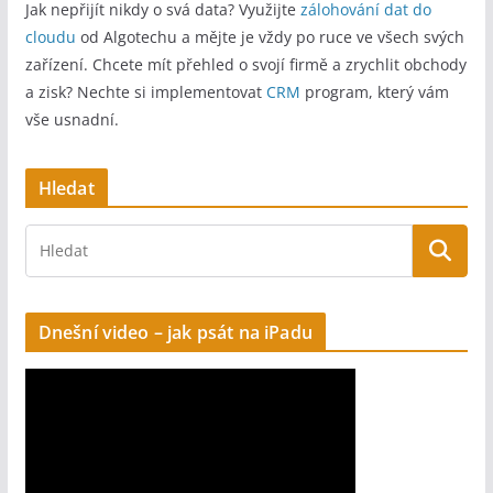
Jak nepřijít nikdy o svá data? Využijte
zálohování dat do
t
cloudu
od Algotechu a mějte je vždy po ruce ve všech svých
e
zařízení. Chcete mít přehled o svojí firmě a zrychlit obchody
r
a zisk? Nechte si implementovat
CRM
program, který vám
n
vše usnadní.
a
t
Hledat
i
v
e
:
Dnešní video – jak psát na iPadu