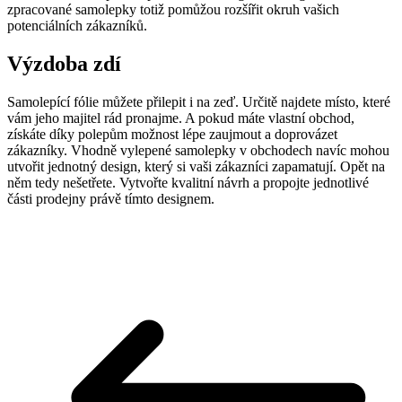
zpracované samolepky totiž pomůžou rozšířit okruh vašich
potenciálních zákazníků.
Výzdoba zdí
Samolepící fólie můžete přilepit i na zeď. Určitě najdete místo, které
vám jeho majitel rád pronajme. A pokud máte vlastní obchod,
získáte díky polepům možnost lépe zaujmout a doprovázet
zákazníky. Vhodně vylepené samolepky v obchodech navíc mohou
utvořit jednotný design, který si vaši zákazníci zapamatují. Opět na
něm tedy nešetřete. Vytvořte kvalitní návrh a propojte jednotlivé
části prodejny právě tímto designem.