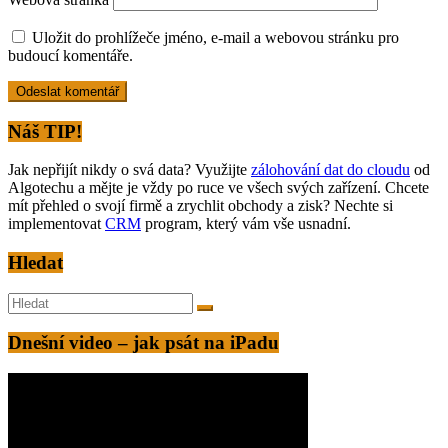
Uložit do prohlížeče jméno, e-mail a webovou stránku pro
budoucí komentáře.
Alternative:
Náš TIP!
Jak nepřijít nikdy o svá data? Využijte
zálohování dat do cloudu
od
Algotechu a mějte je vždy po ruce ve všech svých zařízení. Chcete
mít přehled o svojí firmě a zrychlit obchody a zisk? Nechte si
implementovat
CRM
program, který vám vše usnadní.
Hledat
Dnešní video – jak psát na iPadu