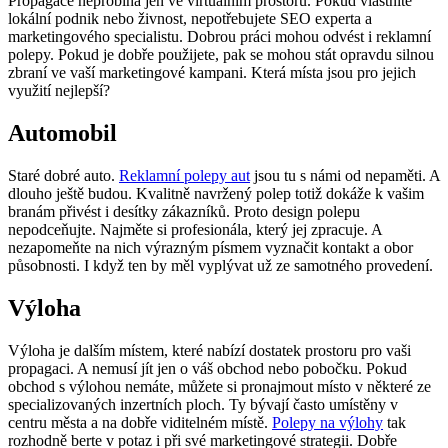
Propagace neprobíhá jen ve virtuálním prostoru. Pokud vlastníte
lokální podnik nebo živnost, nepotřebujete SEO experta a
marketingového specialistu. Dobrou práci mohou odvést i reklamní
polepy. Pokud je dobře použijete, pak se mohou stát opravdu silnou
zbraní ve vaší marketingové kampani. Která místa jsou pro jejich
využití nejlepší?
Automobil
Staré dobré auto.
Reklamní polepy aut
jsou tu s námi od nepaměti. A
dlouho ještě budou. Kvalitně navržený polep totiž dokáže k vašim
branám přivést i desítky zákazníků. Proto design polepu
nepodceňujte. Najměte si profesionála, který jej zpracuje. A
nezapomeňte na nich výrazným písmem vyznačit kontakt a obor
působnosti. I když ten by měl vyplývat už ze samotného provedení.
Výloha
Výloha je dalším místem, které nabízí dostatek prostoru pro vaši
propagaci. A nemusí jít jen o váš obchod nebo pobočku. Pokud
obchod s výlohou nemáte, můžete si pronajmout místo v některé ze
specializovaných inzertních ploch. Ty bývají často umístěny v
centru města a na dobře viditelném místě.
Polepy na výlohy
tak
rozhodně berte v potaz i při své marketingové strategii. Dobře