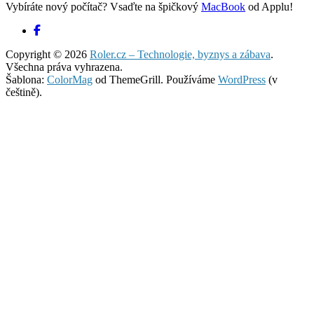
Vybíráte nový počítač? Vsaďte na špičkový
MacBook
od Applu!
Copyright © 2026
Roler.cz – Technologie, byznys a zábava
.
Všechna práva vyhrazena.
Šablona:
ColorMag
od ThemeGrill. Používáme
WordPress
(v
češtině).