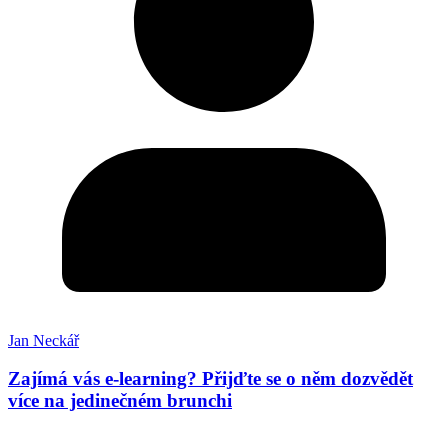
Jan Neckář
Zajímá vás e-learning? Přijďte se o něm dozvědět
více na jedinečném brunchi