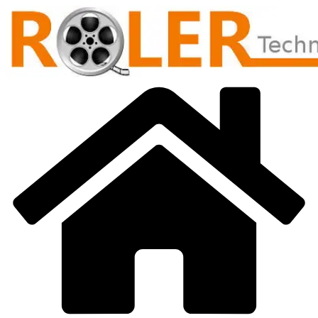
Přeskočit
na
obsah