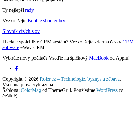
Ty nejlepší
rady
Vyzkoušejte
Bubble shooter hry
Slovník cizích slov
Hledáte spolehlivý CRM systém? Vyzkoušejte zdarma český
CRM
software
eWay-CRM.
Vybíráte nový počítač? Vsaďte na špičkový
MacBook
od Applu!
Copyright © 2026
Roler.cz – Technologie, byznys a zábava
.
Všechna práva vyhrazena.
Šablona:
ColorMag
od ThemeGrill. Používáme
WordPress
(v
češtině).