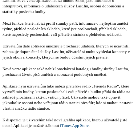
Last.fm. Nová verze aplikace nabízí mnoho změn, jako informace o
interpretovi, informace o událostech služby Last.fm, osobní doporučení a
statistiky poslechu hudby.
Mezi funkce, které nabízí profil stránky patří, informace o nejlepším umělci
týdne, přehled posledních skladeb, které jste poslouchali, přehled skladeb,
které naposledy poslouchali vaši přátelé a stránka s přehledem událostí.
Uživatelům dále aplikace umožňuje procházet události, kterých se účastnili,
zobrazuje doporučení služby Last.fm, uživatelé si mohu vyhledat koncerty v
jejich okolí a koncerty, kterých se budou účastnit jejich přátelé.
Nová verze aplikace také nabízí procházení katalogu hudby služby Last.fm,
procházení životopisů umělců a zobrazení podobných umělců.
Aplikace nyní uživatelům také nabízí přátelské rádio „Friends Radio“, které
vytvoří mix hudby, kterou poslouchali vaši přátelé a hudbu přidá do rádia na
základě procházení aktivit vašich přátel. Uživatelé mohou také upravit
jakoukoliv osobní nebo veřejnou rádio stanici přes filtr, kde si mohou nastavit
vlastní značku rádio stanice.
K dispozici je uživatelům také nová grafika aplikace, kterou uživatelé jistě
ocení. Aplikaci je možné stáhnout
iTunes App Store
.