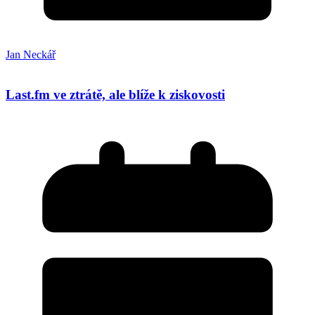
Jan Neckář
Last.fm ve ztrátě, ale blíže k ziskovosti