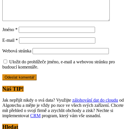
Jméno
*
E-mail
*
Webová stránka
Uložit do prohlížeče jméno, e-mail a webovou stránku pro
budoucí komentáře.
Alternative:
Náš TIP!
Jak nepřijít nikdy o svá data? Využijte
zálohování dat do cloudu
od
Algotechu a mějte je vždy po ruce ve všech svých zařízení. Chcete
mít přehled o svojí firmě a zrychlit obchody a zisk? Nechte si
implementovat
CRM
program, který vám vše usnadní.
Hledat