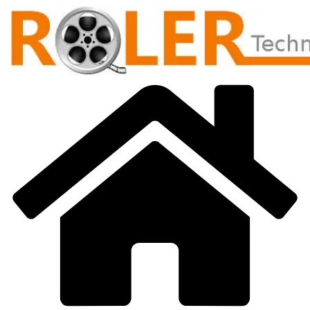
Přeskočit
na
obsah