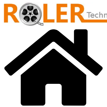
Přeskočit
na
obsah