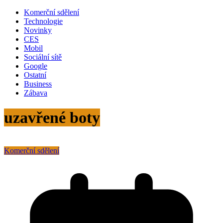
Komerční sdělení
Technologie
Novinky
CES
Mobil
Sociální sítě
Google
Ostatní
Business
Zábava
uzavřené boty
Komerční sdělení