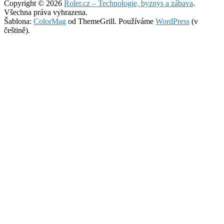
Copyright © 2026
Roler.cz – Technologie, byznys a zábava
.
Všechna práva vyhrazena.
Šablona:
ColorMag
od ThemeGrill. Používáme
WordPress
(v
češtině).