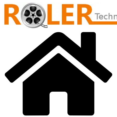
Přeskočit
na
obsah