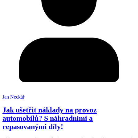
Jan Neckář
Jak ušetřit náklady na provoz
automobilů? S náhradními a
repasovanými díly!