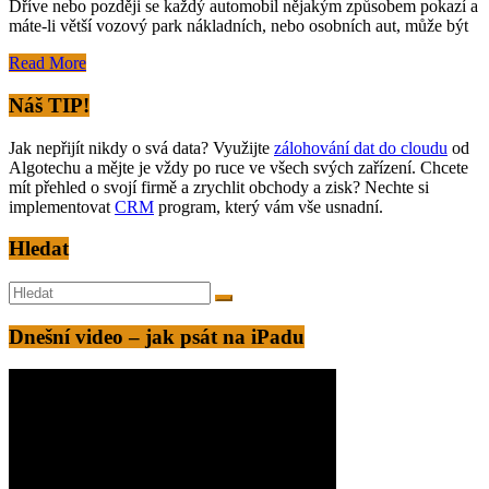
Dříve nebo později se každý automobil nějakým způsobem pokazí a
máte-li větší vozový park nákladních, nebo osobních aut, může být
Read More
Náš TIP!
Jak nepřijít nikdy o svá data? Využijte
zálohování dat do cloudu
od
Algotechu a mějte je vždy po ruce ve všech svých zařízení. Chcete
mít přehled o svojí firmě a zrychlit obchody a zisk? Nechte si
implementovat
CRM
program, který vám vše usnadní.
Hledat
Dnešní video – jak psát na iPadu