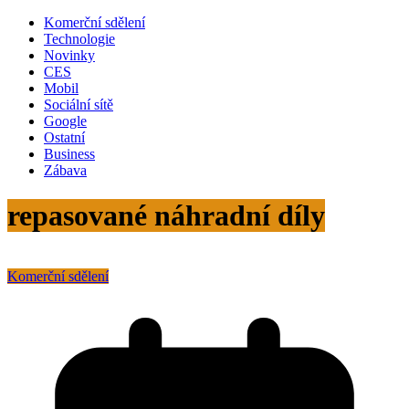
Komerční sdělení
Technologie
Novinky
CES
Mobil
Sociální sítě
Google
Ostatní
Business
Zábava
repasované náhradní díly
Komerční sdělení