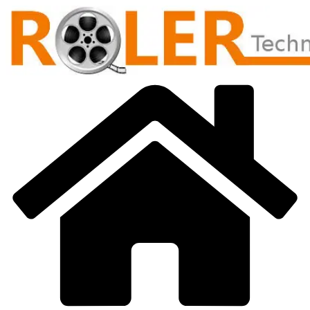
Přeskočit
na
obsah