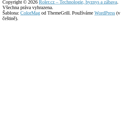
Copyright © 2026
Roler.cz – Technologie, byznys a zábava
.
Všechna práva vyhrazena.
Šablona:
ColorMag
od ThemeGrill. Používáme
WordPress
(v
češtině).