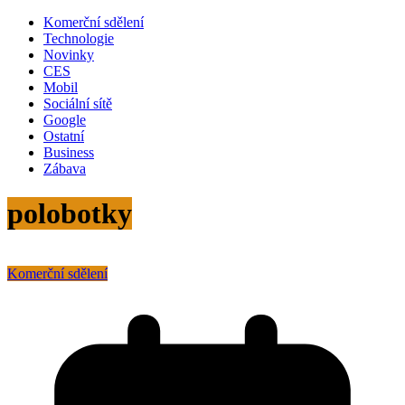
Komerční sdělení
Technologie
Novinky
CES
Mobil
Sociální sítě
Google
Ostatní
Business
Zábava
polobotky
Komerční sdělení